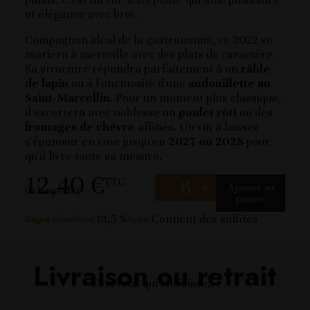
et élégance avec brio.
Compagnon idéal de la gastronomie, ce 2022 se
mariera à merveille avec des plats de caractère.
Sa structure répondra parfaitement à un
râble
de lapin
ou à l'onctuosité d'une
andouillette au
Saint-Marcellin
. Pour un moment plus classique,
il escortera avec noblesse un
poulet rôti
ou des
fromages de chèvre
affinés. Un vin à laisser
s'épanouir en cave jusqu'en
2027 ou 2028
pour
qu'il livre toute sa mesure.
12,40 €
TTC
-
+
Ajouter au
(la bouteille)
panier
13,5 %
Contient des sulfites
Degré alcoolique:
Autre:
Livraison ou retrait
c'est vous qui choisissez !