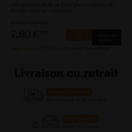
cave jusqu'en
2026 ou 2027
pour continuer de
dévoiler toute sa complexité.
Ingrédients & Nutrition
7,80 €
TTC
-
+
Ajouter au
(la bouteille)
panier
12,5 %
Contient des sulfites
Degré alcoolique:
Autre:
Livraison ou retrait
c'est vous qui choisissez !
Livraison à domicile
offerte à partir de 42 bouteilles
Click & Collect
retrait en boutique